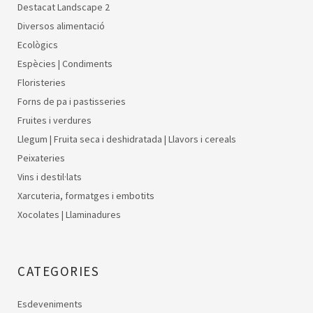
Destacat Landscape 2
Diversos alimentació
Ecològics
Espècies | Condiments
Floristeries
Forns de pa i pastisseries
Fruites i verdures
Llegum | Fruita seca i deshidratada | Llavors i cereals
Peixateries
Vins i destil·lats
Xarcuteria, formatges i embotits
Xocolates | Llaminadures
CATEGORIES
Esdeveniments