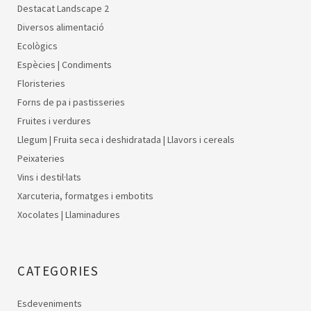
Destacat Landscape 2
Diversos alimentació
Ecològics
Espècies | Condiments
Floristeries
Forns de pa i pastisseries
Fruites i verdures
Llegum | Fruita seca i deshidratada | Llavors i cereals
Peixateries
Vins i destil·lats
Xarcuteria, formatges i embotits
Xocolates | Llaminadures
CATEGORIES
Esdeveniments