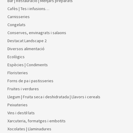
Bar | Restauració | Menjars preparats
Cafès | Tes i infusions…
Carnisseries
Congelats
Conserves, envinagrats i salaons
Destacat Landscape 2
Diversos alimentació
Ecològics
Espècies | Condiments
Floristeries
Forns de pa i pastisseries
Fruites i verdures
Llegum | Fruita seca i deshidratada | Llavors i cereals
Peixateries
Vins i destil·lats
Xarcuteria, formatges i embotits
Xocolates | Llaminadures