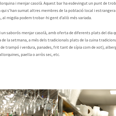
lorquina i menjar casolà. Aquest bar ha esdevingut un punt de trob
 a qui s’han sumat altres membres de la població local i estrangera
ncs, al migdia podem trobar-hi gent d’allò més variada.
i un saborós menjar casolà, amb oferta de diferents plats del dia 
a de la setmana, a més dels tradicionals plats de la cuina tradicio
de trampó i verdura, panades, frit tant de sípia com de xot), alberg
llorquines, paella o arròs sec, etc.