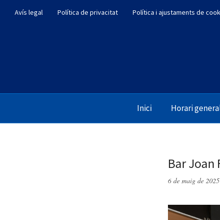
Avís legal
Política de privacitat
Política i ajustaments de coo
Inici
Horari genera
Bar Joan 
6 de maig de 2025