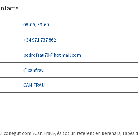
ontacte
08-09, 59-60
+34
971 737 862
pedrofrau70@hotmail.com
@canfrau
CAN FRAU
u, conegut com «Can Frau», és tot un referent en berenars, tapes d