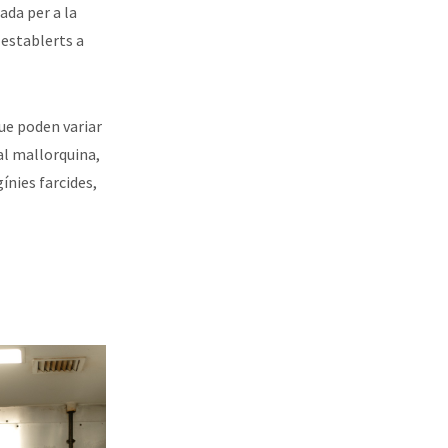
ada per a la
 establerts a
que poden variar
nal mallorquina,
ínies farcides,