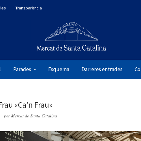
kies
Transparència
l
Parades
Esquema
Darreres entrades
Co
Frau «Ca’n Frau»
per
Mercat de Santa Catalina