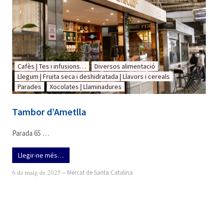
Cafès | Tes i infusions…
Diversos alimentació
Llegum | Fruita seca i deshidratada | Llavors i cereals
Parades
Xocolates | Llaminadures
Tambor d’Ametlla
Parada 65 …
Llegir-ne més…
6 de maig de 2025
‒
Mercat de Santa Catalina