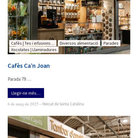
Cafès | Tes i infusions…
Diversos alimentació
Parades
Xocolates | Llaminadures
Cafès Ca’n Joan
Parada 79 …
Llegir-ne més…
6 de maig de 2025
‒
Mercat de Santa Catalina