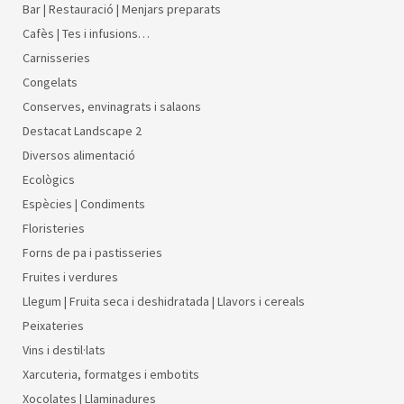
Bar | Restauració | Menjars preparats
Cafès | Tes i infusions…
Carnisseries
Congelats
Conserves, envinagrats i salaons
Destacat Landscape 2
Diversos alimentació
Ecològics
Espècies | Condiments
Floristeries
Forns de pa i pastisseries
Fruites i verdures
Llegum | Fruita seca i deshidratada | Llavors i cereals
Peixateries
Vins i destil·lats
Xarcuteria, formatges i embotits
Xocolates | Llaminadures