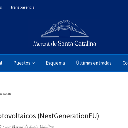
es
Transparencia
al
Puestos
Esquema
Últimas entradas
Co
arencia
otovoltaicos (NextGenerationEU)
6
por
Mercat de Santa Catalina