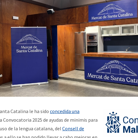
anta Catalina le ha sido
concedida una
a Convocatoria 2025 de ayudas de minimis para
uso de la lengua catalana, del
Consell de
ias a ello se han podido llevar a cabo mejoras en