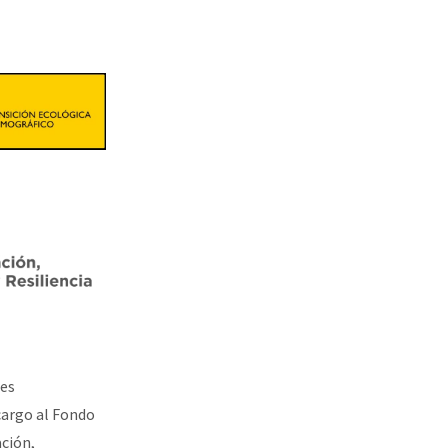
les
cargo al Fondo
ción,