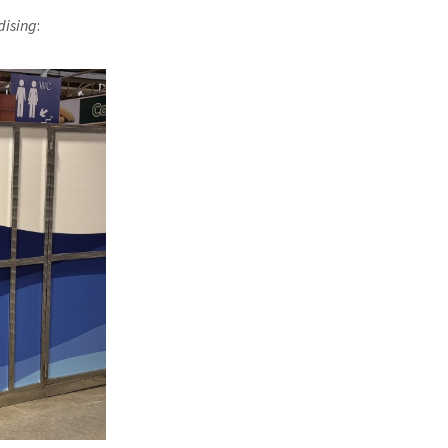
ising
: