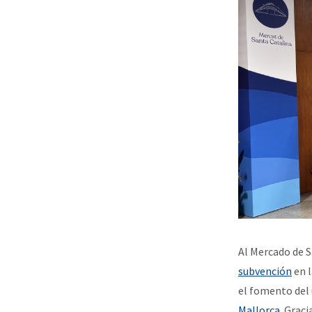
Al Mercado de S
subvención
en l
el fomento del 
Mallorca
. Grac