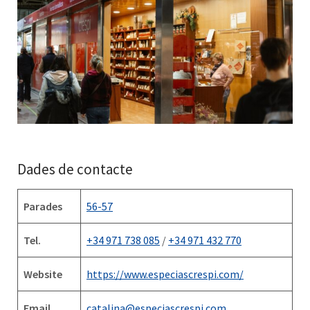
Dades de contacte
Parades
56-57
Tel.
+34 971 738 085
/
+34 971 432 770
Website
https://www.especiascrespi.com/
Email
catalina@especiascrespi.com