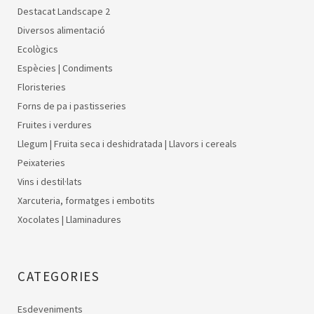
Destacat Landscape 2
Diversos alimentació
Ecològics
Espècies | Condiments
Floristeries
Forns de pa i pastisseries
Fruites i verdures
Llegum | Fruita seca i deshidratada | Llavors i cereals
Peixateries
Vins i destil·lats
Xarcuteria, formatges i embotits
Xocolates | Llaminadures
CATEGORIES
Esdeveniments