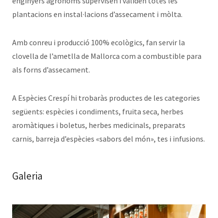
enginyers agrònoms supervisen i validen totes les
plantacions en instal·lacions d’assecament i mòlta.
Amb conreu i producció 100% ecològics, fan servir la
clovella de l’ametlla de Mallorca com a combustible para
als forns d’assecament.
A Espècies Crespí hi trobaràs productes de les categories
següents: espècies i condiments, fruita seca, herbes
aromàtiques i boletus, herbes medicinals, preparats
carnis, barreja d’espècies «sabors del món», tes i infusions.
Galeria