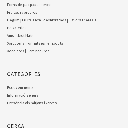
Forns de pa i pastisseries
Fruites i verdures
Llegum | Fruita seca i deshidratada | Llavors i cereals
Peixateries
Vins i destil·lats
Xarcuteria, formatges i embotits
Xocolates | Llaminadures
CATEGORIES
Esdeveniments
Informació general
Presència als mitjans i xarxes
CERCA