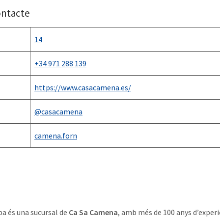
ontacte
14
+34 971 288 139
https://www.casacamena.es/
@casacamena
camena.forn
pa és una sucursal de
Ca Sa Camena
, amb més de 100 anys d’experi