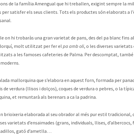
ons de la família Amengual que hi treballen, exigint sempre la mil
 per satisfer els seus clients. Tots els productes són elaborats a l
sanal.
e on hi trobaràs una gran varietat de pans, des del pa blanc fins al
orquí, molt utilitzat per fer el
pa amb oli
, o les diverses varietats
ilitzats a les famoses cafeteries de Palma. Per descomptat, també
s moderns.
alada mallorquina que s’elabora en aquest forn, formada per panad
s de verdura (llisos i dolços), coques de verdura o pebres, o la típic
ina, et remuntarà als berenars a ca la padrina.
 brioixeria elaborada al seu obrador al més pur estil tradicional,
ses varietats d’ensaïmades (grans, individuals, llises, d’albercocs,
adillos, gató d’ametlla…