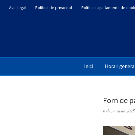
Avís legal
Política de privacitat
Política i ajustaments de coo
Inici
Horari genera
Forn de pa
6 de maig de 2025