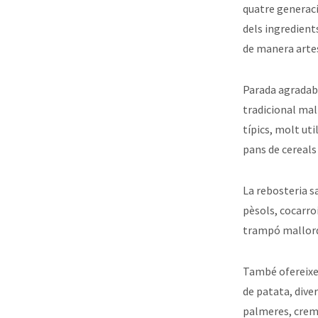
quatre generaci
dels ingredients
de manera arte
Parada agradabl
tradicional mall
típics, molt ut
pans de cereal
La rebosteria s
pèsols, cocarroi
trampó mallorqu
També ofereixen
de patata, diver
palmeres, crem