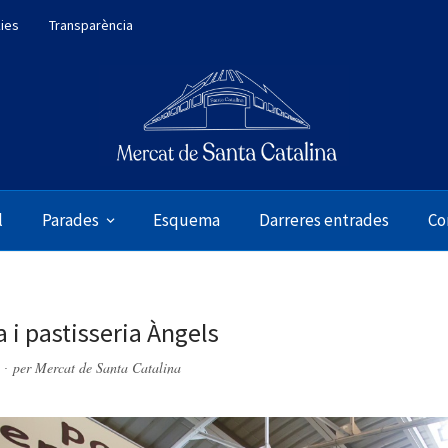
kies
Transparència
l
Parades
Esquema
Darreres entrades
Co
 i pastisseria Àngels
per
Mercat de Santa Catalina