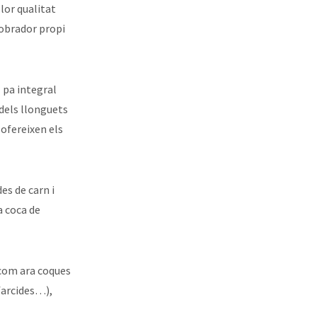
lor qualitat
’obrador propi
 pa integral
 dels llonguets
 ofereixen els
es de carn i
a coca de
 com ara coques
 farcides…),