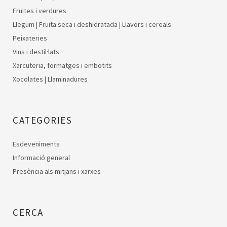
Fruites i verdures
Llegum | Fruita seca i deshidratada | Llavors i cereals
Peixateries
Vins i destil·lats
Xarcuteria, formatges i embotits
Xocolates | Llaminadures
CATEGORIES
Esdeveniments
Informació general
Presència als mitjans i xarxes
CERCA