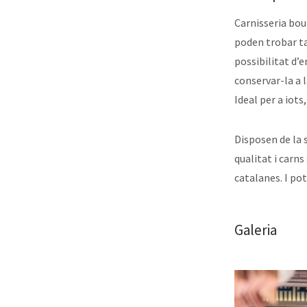
Carnisseria bout
poden trobar t
possibilitat d’
conservar-la a 
Ideal per a iot
Disposen de la 
qualitat i carns
catalanes. I pot
Galeria