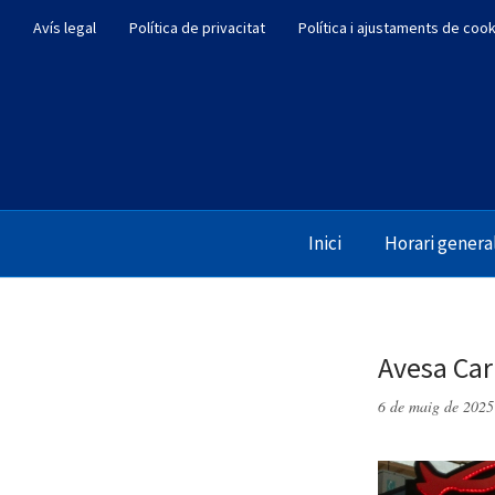
Avís legal
Política de privacitat
Política i ajustaments de coo
Inici
Horari genera
Avesa Car
6 de maig de 2025