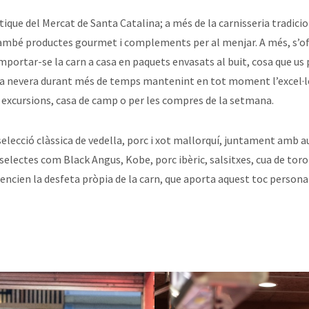
ique del Mercat de Santa Catalina; a més de la carnisseria tradiciona
ambé productes gourmet i complements per al menjar. A més, s’of
emportar-se la carn a casa en paquets envasats al buit, cosa que u
la nevera durant més de temps mantenint en tot moment l’excel·le
s, excursions, casa de camp o per les compres de la setmana.
selecció clàssica de vedella, porc i xot mallorquí, juntament amb 
 selectes com Black Angus, Kobe, porc ibèric, salsitxes, cua de toro
encien la desfeta pròpia de la carn, que aporta aquest toc personali