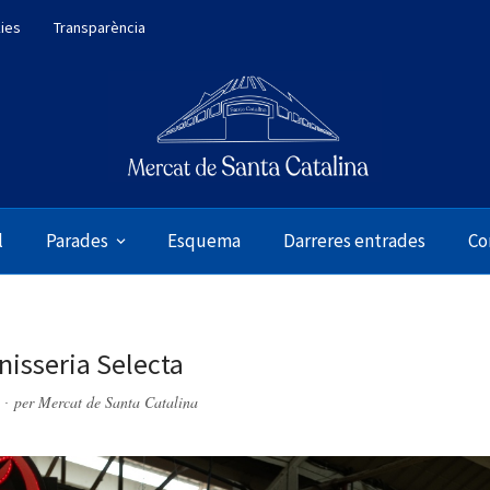
kies
Transparència
l
Parades
Esquema
Darreres entrades
Co
nisseria Selecta
per
Mercat de Santa Catalina