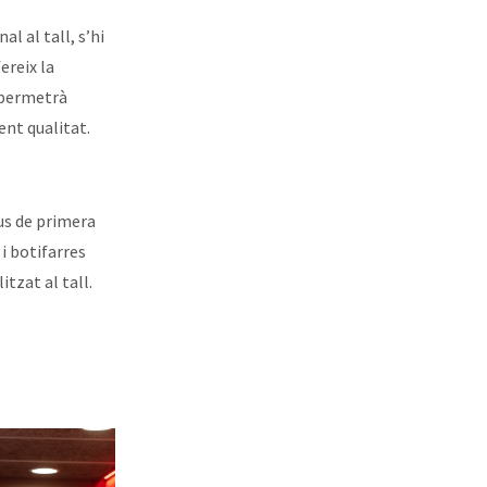
l al tall, s’hi
ereix la
s permetrà
nt qualitat.
aus de primera
 i botifarres
tzat al tall.