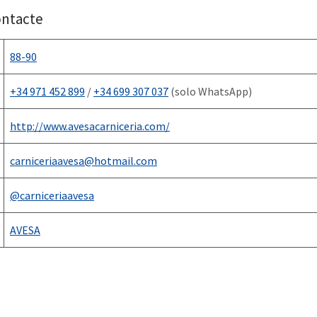
ontacte
88-90
+34 971 452 899
/
+34 699 307 037
(solo WhatsApp)
http://www.avesacarniceria.com/
carniceriaavesa@hotmail.com
@carniceriaavesa
AVESA