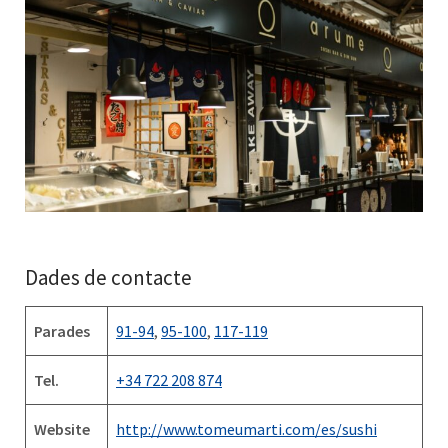
Dades de contacte
Parades
91-94
,
95-100
,
117-119
Tel.
+34 722 208 874
Website
http://www.tomeumarti.com/es/sushi