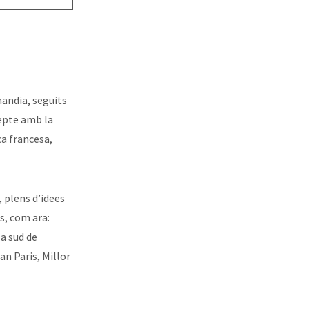
mandia, seguits
repte amb la
ca francesa,
, plens d’idees
s, com ara:
 a sud de
n Paris, Millor