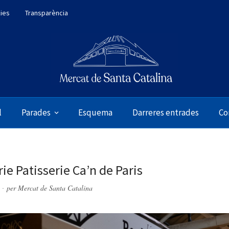
kies
Transparència
l
Parades
Esquema
Darreres entrades
Co
ie Patisserie Ca’n de Paris
per
Mercat de Santa Catalina