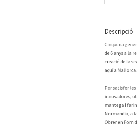
Descripció
Cinquena genera
de 6 anys a la 
creació de la se
aquí a Mallorca.
Per satisfer les
innovadores, ut
mantega i farina
Normandia, a la
Obrer en Forn 