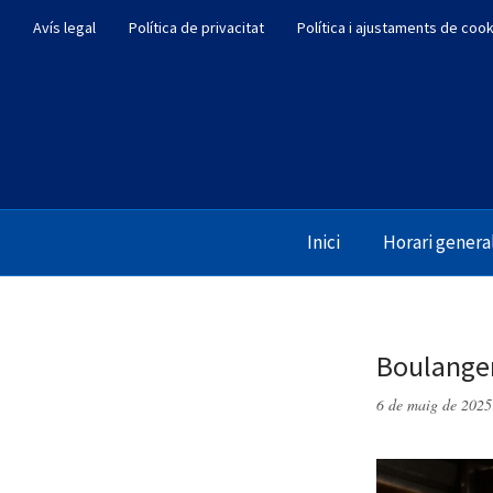
Avís legal
Política de privacitat
Política i ajustaments de coo
Inici
Horari genera
Boulanger
6 de maig de 2025