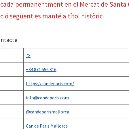
ncada permanentment en el Mercat de Santa C
ció següent es manté a títol històric.
ontacte
78
+34 871 556 816
https://candeparis.com/
info@candeparis.com
@candeparismallorca
Can de Paris Mallorca