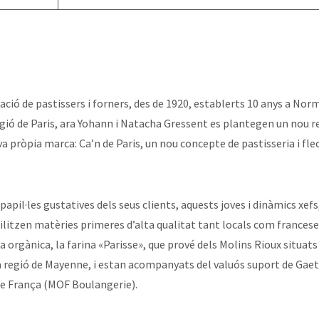
ció de pastissers i forners, des de 1920, establerts 10 anys a Nor
regió de Paris, ara Yohann i Natacha Gressent es plantegen un nou 
va pròpia marca: Ca’n de Paris, un nou concepte de pastisseria i fle
 papil·les gustatives dels seus clients, aquests joves i dinàmics xefs
ilitzen matèries primeres d’alta qualitat tant locals com francese
 orgànica, la farina «Parisse», que prové dels Molins Rioux situats
 regió de Mayenne, i estan acompanyats del valuós suport de Gaeta
de França (MOF Boulangerie).