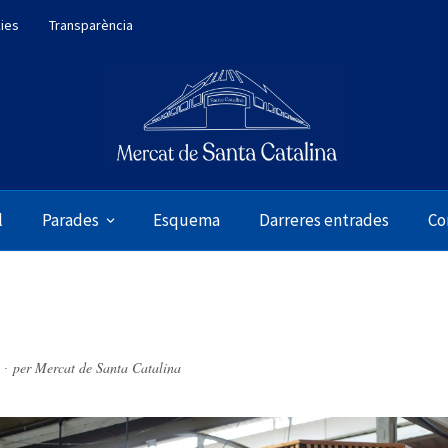
kies
Transparència
l
Parades
Esquema
Darreres entrades
Co
per
Mercat de Santa Catalina