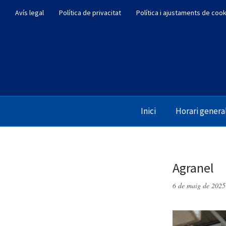
Avís legal
Política de privacitat
Política i ajustaments de coo
Inici
Horari genera
Agranel
6 de maig de 2025