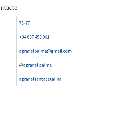
ontacte
75-77
+34 687 458 061
agranelpalma@gmail.com
@
agranel.palma
agranelsantacatalina