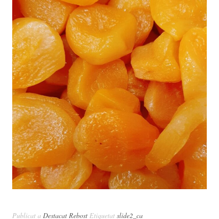
Publicat a
Destacat Rebost
Etiquetat
slide2_ca