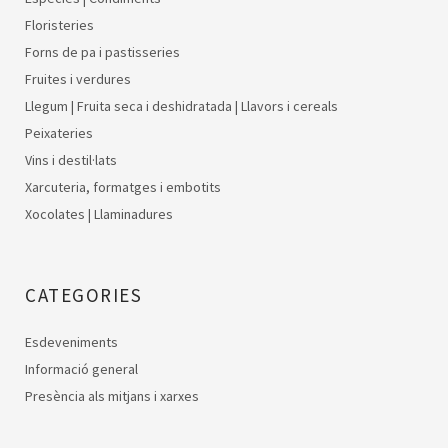
Floristeries
Forns de pa i pastisseries
Fruites i verdures
Llegum | Fruita seca i deshidratada | Llavors i cereals
Peixateries
Vins i destil·lats
Xarcuteria, formatges i embotits
Xocolates | Llaminadures
CATEGORIES
Esdeveniments
Informació general
Presència als mitjans i xarxes