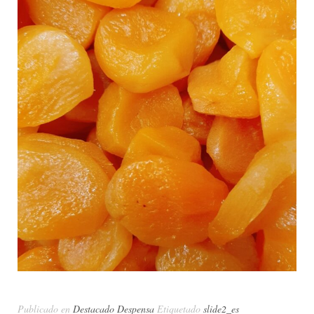
Publicado en
Destacado Despensa
Etiquetado
slide2_es