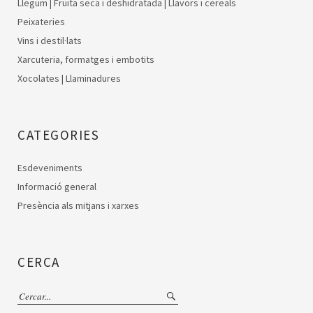
Llegum | Fruita seca i deshidratada | Llavors i cereals
Peixateries
Vins i destil·lats
Xarcuteria, formatges i embotits
Xocolates | Llaminadures
CATEGORIES
Esdeveniments
Informació general
Presència als mitjans i xarxes
CERCA