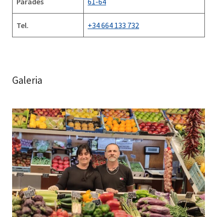
Parades
61-64
Tel.
+34 664 133 732
Galeria