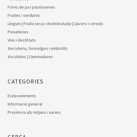
Forns de pa i pastisseries
Fruites i verdures
Llegum | Fruita seca i deshidratada | Llavors i cereals
Peixateries
Vins i destil·lats
Xarcuteria, formatges i embotits
Xocolates | Llaminadures
CATEGORIES
Esdeveniments
Informació general
Presència als mitjans i xarxes
CERCA