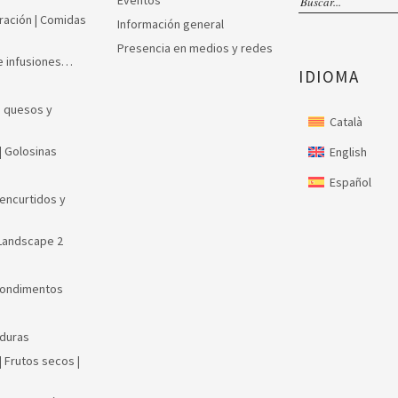
Eventos
uración | Comidas
Información general
Presencia en medios y redes
 e infusiones…
IDIOMA
, quesos y
Català
| Golosinas
English
Español
encurtidos y
Landscape 2
Condimentos
rduras
 Frutos secos |