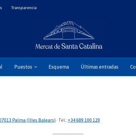
es
Transparencia
al
Puestos
Esquema
Últimas entradas
Co
 07013 Palma (Illes Balears)
· Tel.:
+34 689 100 129