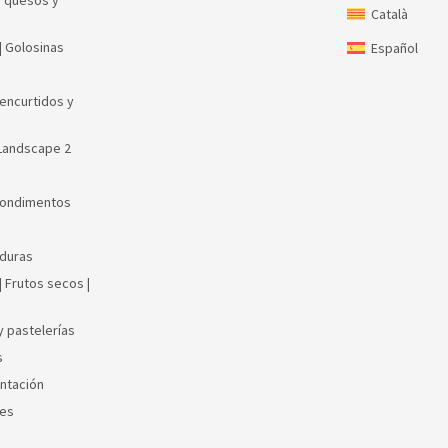
, quesos y
Català
| Golosinas
Español
encurtidos y
Landscape 2
Condimentos
rduras
 Frutos secos |
y pastelerías
s
entación
res