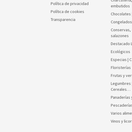
Charcutería
Política de privacidad
embutidos
Política de cookies
Chocolates 
Transparencia
Congelados
Conservas, 
salazones
Destacado 
Ecológicos
Especias | 
Floristerías
Frutas y ve
Legumbres |
Cereales…
Panaderías 
Pescadería
Varios alim
Vinos y lico