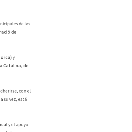
icipales de las
ració de
norca)
y
a Catalina, de
dherirse, con el
a su vez, está
ocal
y el apoyo