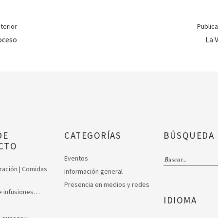
terior
Publica
oceso
La 
DE
CATEGORÍAS
BÚSQUEDA
CTO
Eventos
uración | Comidas
Información general
Presencia en medios y redes
 e infusiones…
IDIOMA