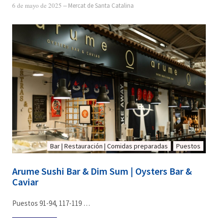
6 de mayo de 2025
‒
Mercat de Santa Catalina
Bar | Restauración | Comidas preparadas
Puestos
Arume Sushi Bar & Dim Sum | Oysters Bar &
Caviar
Puestos 91-94, 117-119 …