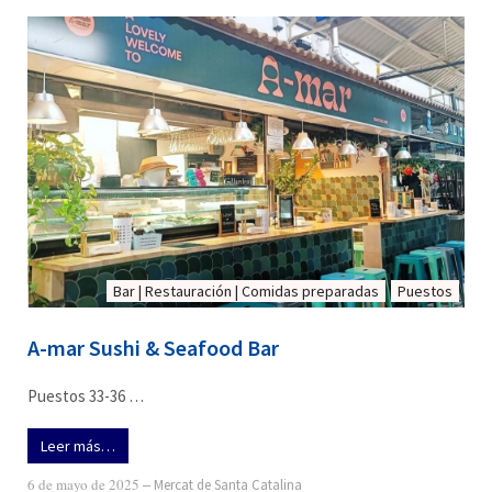
Bar | Restauración | Comidas preparadas
Puestos
A-mar Sushi & Seafood Bar
Puestos 33-36 …
Leer más…
6 de mayo de 2025
‒
Mercat de Santa Catalina