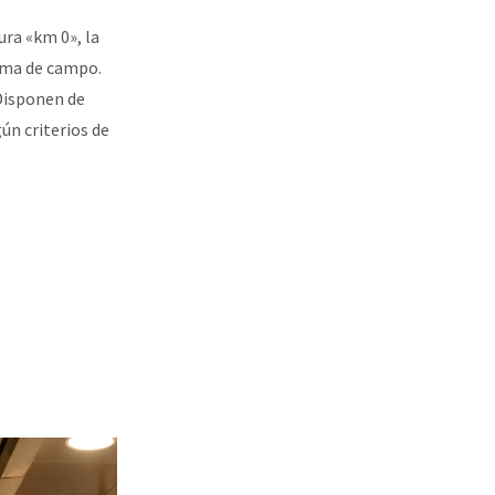
ura «km 0», la
roma de campo.
 Disponen de
ún criterios de