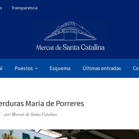
es
Transparencia
al
Puestos
Esquema
Últimas entradas
Co
verduras Maria de Porreres
5
por
Mercat de Santa Catalina