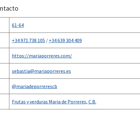
ontacto
61-64
+34 971 738 105
/
+34 639 304 409
https://mariaporreres.com/
sebastia@mariaporreres.es
@mariadeporrerescb
Frutas y verduras Maria de Porreres, C.B.