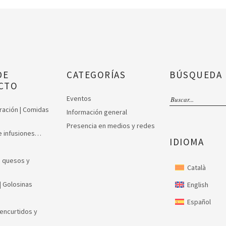
DE
CATEGORÍAS
BÚSQUEDA
CTO
Eventos
uración | Comidas
Información general
Presencia en medios y redes
 e infusiones…
IDIOMA
, quesos y
Català
| Golosinas
English
Español
encurtidos y