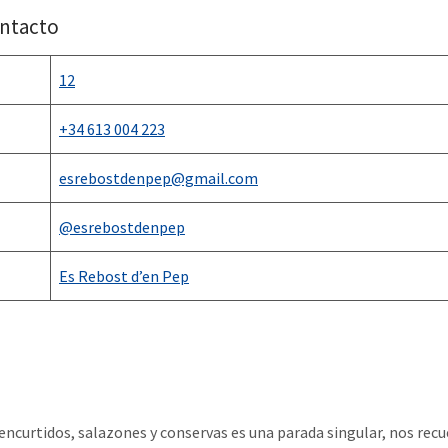
ontacto
12
+34 613 004 223
esrebostdenpep@gmail.com
@esrebostdenpep
Es Rebost d’en Pep
encurtidos, salazones y conservas es una parada singular, nos recu