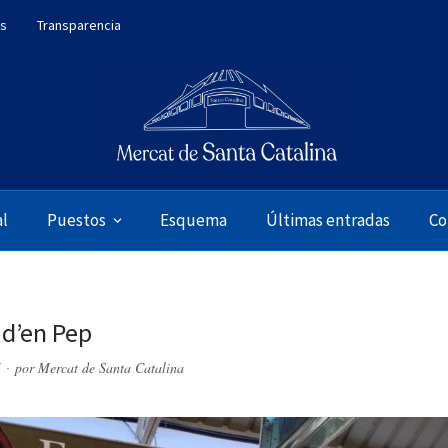
es
Transparencia
al
Puestos
Esquema
Últimas entradas
Co
 d’en Pep
5
por
Mercat de Santa Catalina