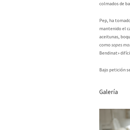
colmados de ba
Pep, ha tomado 
mantenido el ca
aceitunas, boqu
como
sopes mal
Bendinat» difíc
Bajo petición s
Galería