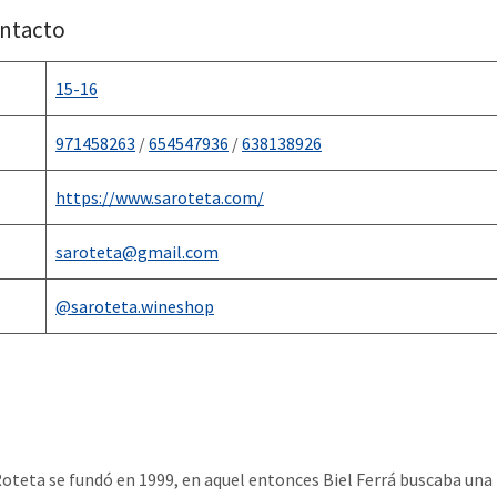
ontacto
15-16
971458263
/
654547936
/
638138926
https://www.saroteta.com/
saroteta@gmail.com
@saroteta.wineshop
oteta se fundó en 1999, en aquel entonces Biel Ferrá buscaba una