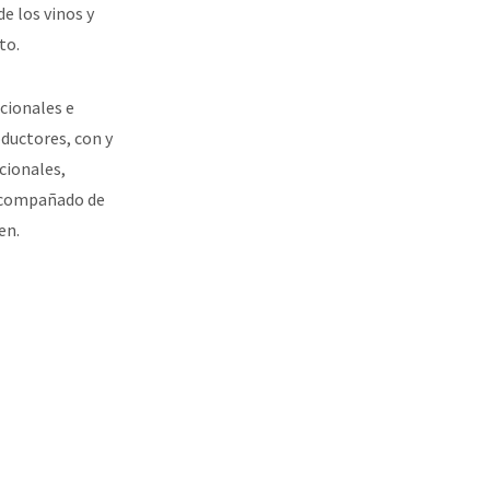
e los vinos y
to.
cionales e
ductores, con y
cionales,
 acompañado de
en.